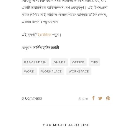
যেহেতু দিনের বেশিরভাগ সময় আমাদের অফিসে কাটাতে হয়, তাই
একটি আরামদায়ক অফিসস্পেস বেশ গুরুত্বপূর্ণ। এই টিপসগুলো
কাজে লাগিয়ে তাই সাজিয়ে ফেলতে পারেন আপনার অফিস স্পেস,
একদম আপনার পছন্দমতোন৷
এই ব্লগটি
ইংরেজিতে
পড়ুন।
অনুবাদ:
নার্গিস হামিদ মনামী
BANGLADESH
DHAKA
OFFICE
TIPS
WORK
WORKPLACE
WORKSPACE
0 Comments
Share
YOU MIGHT ALSO LIKE