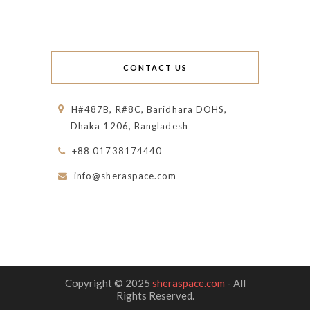
CONTACT US
H#487B, R#8C, Baridhara DOHS,
Dhaka 1206, Bangladesh
+88 01738174440
info@sheraspace.com
Copyright © 2025
sheraspace.com
- All
Rights Reserved.