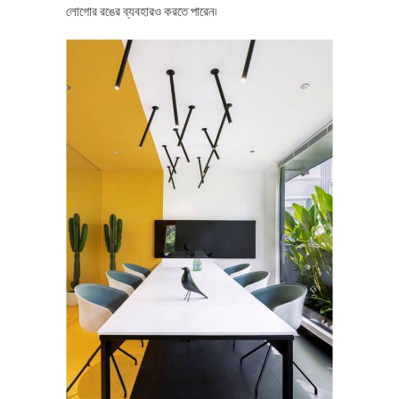
লোগোর রঙের ব্যবহারও করতে পারেন৷